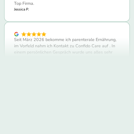
Seit März 2026 bekomme ich parenterale Ernährung,
im Vorfeld nahm ich Kontakt zu Confido Care auf . In
einem persönlichen Gespräch wurde uns alles sehr
gut erklärt und dadurch wurde ich ermutigt diesen
Schritt zu gehen. Seitdem werde ich (wir) sehr gut von
Frau Meyer und dem ganzem Team, betreut, mit allem
versorgt und unterstützt. Wir können deshalb Confido
Care mit bestem Gewissen weiterempfehlen. Vielen
Dank
Andreas H.
Seit geraumer Zeit werde ich durch die Firma confido
Care und speziell von meiner lieben Jenny S. betreut.
Sie ist ein absolutes Goldstück und ich bin sehr
dankbar für all das, was sie möglich…
Katharina