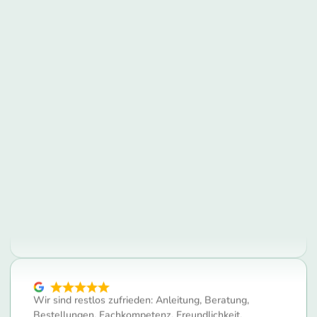
war immer zuverlässig, gründlich und pünktlich. Die
Mitarbeiter sind sehr freundlich und verständnisvoll.
Immer wieder gern!
Yvonne W.
Eine berechtigte 5-Sterne-Bewertung für confido
Care, ja auf jeden Fall. Die kompetente Beratung
durch Herrn Marcel B. und seine ruhige Ausstrahlung
hat es mir sehr einfach gemacht, die Reihenfolge…
Ulrich V.
Wir sind restlos zufrieden: Anleitung, Beratung,
Bestellungen, Fachkompetenz, Freundlichkeit,
Pünktlichkeit und Kommunikation alles Spitzenklasse!
Nach über 2 Monaten und nur einer gründlichen…
Such Stube